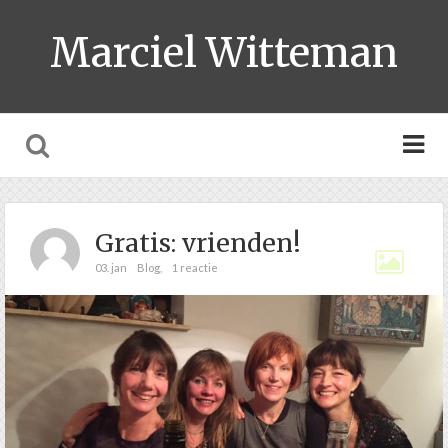
Marciel Witteman
Gratis: vrienden!
03. jan
Blog
,
1 reactie