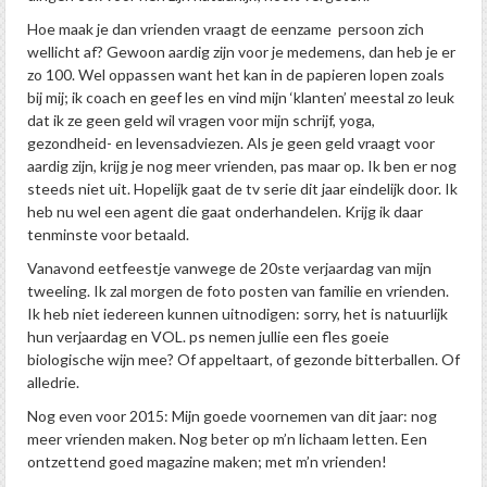
Hoe maak je dan vrienden vraagt de eenzame persoon zich
wellicht af? Gewoon aardig zijn voor je medemens, dan heb je er
zo 100. Wel oppassen want het kan in de papieren lopen zoals
bij mij; ik coach en geef les en vind mijn ‘klanten’ meestal zo leuk
dat ik ze geen geld wil vragen voor mijn schrijf, yoga,
gezondheid- en levensadviezen. Als je geen geld vraagt voor
aardig zijn, krijg je nog meer vrienden, pas maar op. Ik ben er nog
steeds niet uit. Hopelijk gaat de tv serie dit jaar eindelijk door. Ik
heb nu wel een agent die gaat onderhandelen. Krijg ik daar
tenminste voor betaald.
Vanavond eetfeestje vanwege de 20ste verjaardag van mijn
tweeling. Ik zal morgen de foto posten van familie en vrienden.
Ik heb niet iedereen kunnen uitnodigen: sorry, het is natuurlijk
hun verjaardag en VOL. ps nemen jullie een fles goeie
biologische wijn mee? Of appeltaart, of gezonde bitterballen. Of
alledrie.
Nog even voor 2015: Mijn goede voornemen van dit jaar: nog
meer vrienden maken. Nog beter op m’n lichaam letten. Een
ontzettend goed magazine maken; met m’n vrienden!